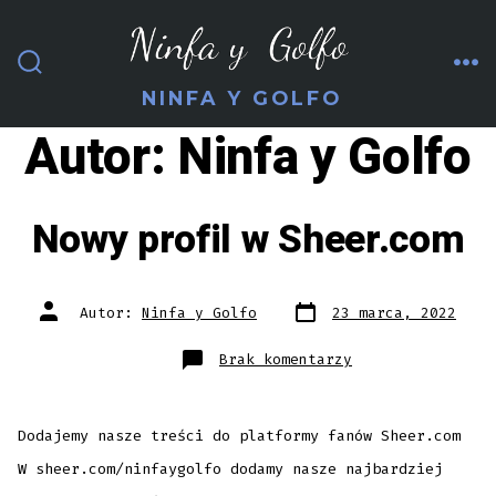
Przejdź
do
ME
treści
WŁĄCZ/WYŁĄCZ
NINFA Y GOLFO
WYSZUKIWANIE
Autor:
Ninfa y Golfo
Nowy profil w Sheer.com
Data
Autor
Autor:
Ninfa y Golfo
23 marca, 2022
wpisu
wpisu
do
Brak komentarzy
Nowy
profil
w
Sheer.com
Dodajemy nasze treści do platformy fanów Sheer.com
W sheer.com/ninfaygolfo dodamy nasze najbardziej