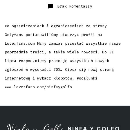
do
Brak komentarzy
Nowy
profil
w
Loverfans.com
Po ograniczeniach i ograniczeniach ze strony
Onlyfans postanowiliśmy otworzyć profil na
Loverfans.com Mamy zamiar przesłać wszystkie nasze
poprzednie treści, a także wiele nowości. Do 31
lipca rozpoczniemy promocję wszystkich nowych
zgłoszeń w wysokości 70%. Ciesz się nową stroną
internetową i wybacz kłopotów. Pocałunki
www.loverfans.com/ninfaygolfo
NINFA Y GOLFO