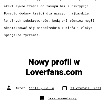
ekskluzywne treści do zakupu bez subskrypcji.
Ponadto dodamy treści dla naszych najbardziej
lojalnych subskrybentów, będą oni również mogli
skontaktować się bezpośrednio z Ninfa i złożyć
specjalne życzenia.
Nowy profil w
Loverfans.com
Data
Autor
Autor:
Ninfa y Golfo
21 czerwca, 2021
wpisu
wpisu
do
Brak komentarzy
Nowy
profil
w