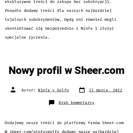
ekskluzywne treści do zakupu bez subskrypcji.
Ponadto dodamy treści dla naszych najbardziej
lojalnych subskrybentów, będą oni również mogli
skontaktować się bezpośrednio z Ninfa i złożyć
specjalne życzenia.
Nowy profil w Sheer.com
Data
Autor
Autor:
Ninfa y Golfo
23 marca, 2022
wpisu
wpisu
do
Brak komentarzy
Nowy
profil
w
Sheer.com
Dodajemy nasze treści do platformy fanów Sheer.com
W sheer.com/ninfaygolfo dodamy nasze najbardziej