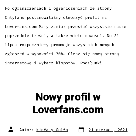
Loverfans.com
Po ograniczeniach i ograniczeniach ze strony
Onlyfans postanowiliśmy otworzyć profil na
Loverfans.com Mamy zamiar przesłać wszystkie nasze
poprzednie treści, a także wiele nowości. Do 31
lipca rozpoczniemy promocję wszystkich nowych
zgłoszeń w wysokości 70%. Ciesz się nową stroną
internetową i wybacz kłopotów. Pocałunki
Nowy profil w
Loverfans.com
Data
Autor
Autor:
Ninfa y Golfo
21 czerwca, 2021
wpisu
wpisu