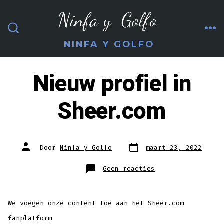
Inhoud
overslaan
ME
ZOEKEN
NINFA Y GOLFO
TOGGLE
Nieuw profiel in
Sheer.com
Berichtdatum
Auteur
Door
Ninfa y Golfo
maart 23, 2022
van
bericht
op
Geen reacties
Nieuw
profiel
in
Sheer.com
We voegen onze content toe aan het Sheer.com
fanplatform