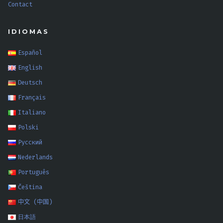
Contact
IDIOMAS
Español
English
Deutsch
Français
Italiano
Polski
Русский
Nederlands
Português
Čeština
中文 (中国)
日本語